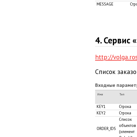
MESSAGE
Стр
4. Сервис 
http://volga.r
Список заказо
Входные парамет
Имя
Тип
KEY1
Строка
KEY2
Строка
Список
объектов
ORDER_IDS
(элемент