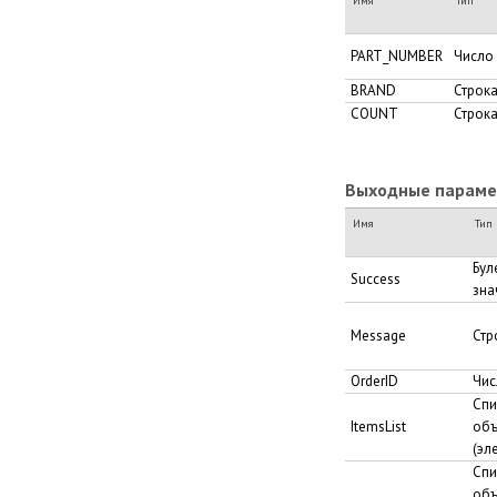
Имя
Тип
PART_NUMBER
Число
BRAND
Строк
COUNT
Строк
Выходные парамет
Имя
Тип
Бул
Success
зна
Message
Стр
OrderID
Чис
Спи
ItemsList
объ
(эл
Спи
объ