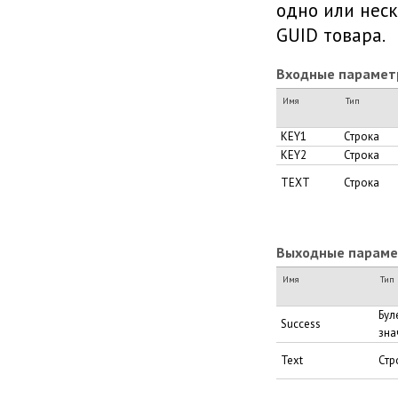
одно или неск
GUID товара.
Входные парамет
Имя
Тип
KEY1
Строка
KEY2
Строка
TEXT
Строка
Выходные парамет
Имя
Тип
Бул
Success
зна
Text
Стр