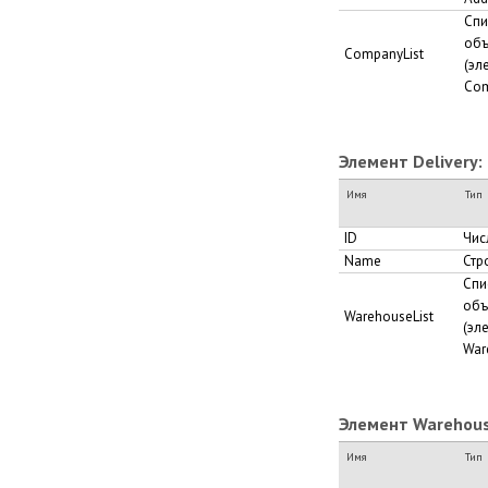
Спи
объ
CompanyList
(эл
Com
Элемент Delivery:
Имя
Тип
ID
Чис
Name
Стр
Спи
объ
WarehouseList
(эл
War
Элемент Warehous
Имя
Тип