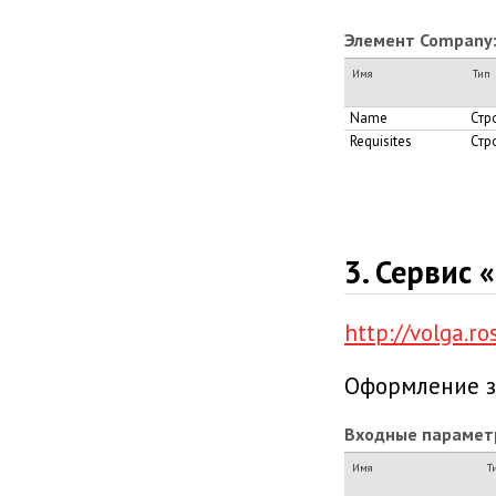
Элемент Company
Имя
Тип
Name
Стр
Requisites
Стр
3. Сервис 
http://volga.r
Оформление з
Входные парамет
Имя
Т