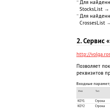
Для найденн
StocksList →
Для найденн
CrossesList 
2. Сервис 
http://volga.r
Позволяет пок
реквизитов п
Входные парамет
Имя
Тип
KEY1
Строка
KEY2
Строка