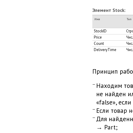
Элемент Stock:
Имя
Тип
StockID
Стр
Price
Чис
Count
Чис
DeliveryTime
Чис
Принцип рабо
Находим това
не найден и
«false», если
Если товар н
Для найденн
→ Part;