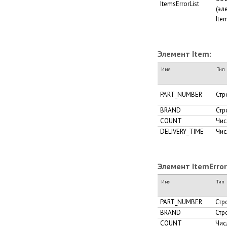
ItemsErrorList
(эл
Ite
Элемент Item:
Имя
Тип
PART_NUMBER
Стр
BRAND
Стр
COUNT
Чис
DELIVERY_TIME
Чис
Элемент ItemError
Имя
Тип
PART_NUMBER
Стр
BRAND
Стр
COUNT
Чис