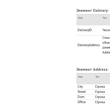
Элемент Delivery:
Имя
Тип
DeliveryID
Числ
Спис
объе
DeliveryAddress
(эле
Addre
Элемент Address:
Имя
Тип
City
Строка
Street
Строка
Dom
Строка
Office
Строка