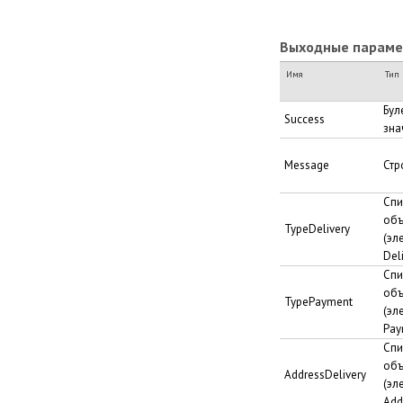
Выходные парамет
Имя
Тип
Бул
Success
зна
Message
Стр
Спи
объ
TypeDelivery
(эл
Del
Спи
объ
TypePayment
(эл
Pay
Спи
объ
AddressDelivery
(эл
Add