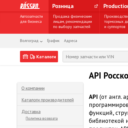
Розница
Producti
Автозапчасти
Продажа физическим
Производств
для бизнеса
лицам, рекомендации
тормозных д
по выбору запчастей
и суппортов
Волгоград
График
Адреса
Каталоги
API Росск
О компании
API
(от англ. 
Каталоги производителей
программиров
Доставка
функций, стру
Политика возврата
библиотекой 