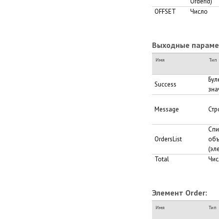
OrderId)
OFFSET
Число
Выходные парамет
Имя
Тип
Бул
Success
зна
Message
Стр
Спи
OrdersList
объ
(эл
Total
Чис
Элемент Order:
Имя
Тип