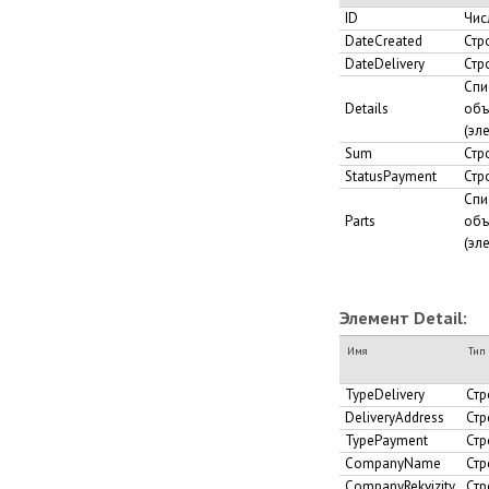
ID
Чис
DateCreated
Стр
DateDelivery
Стр
Спи
Details
объ
(эле
Sum
Стр
StatusPayment
Стр
Спи
Parts
объ
(эле
Элемент Detail:
Имя
Тип
TypeDelivery
Стр
DeliveryAddress
Стр
TypePayment
Стр
CompanyName
Стр
CompanyRekvizity
Стр