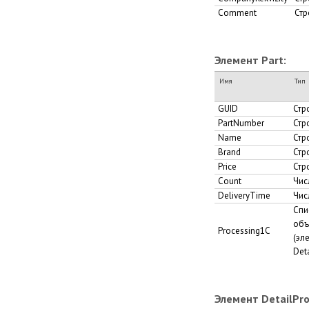
Comment
Стр
Элемент Part:
Имя
Тип
GUID
Стр
PartNumber
Стр
Name
Стр
Brand
Стр
Price
Стр
Count
Чис
DeliveryTime
Чис
Спи
объ
Processing1C
(эл
Det
Элемент DetailPro