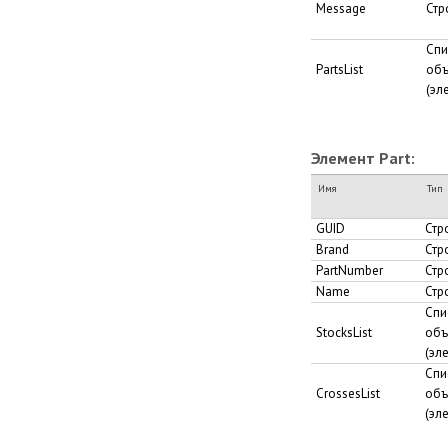
Message
Стр
Спи
PartsList
объ
(эл
Элемент Part:
Имя
Тип
GUID
Стр
Brand
Стр
PartNumber
Стр
Name
Стр
Спи
StocksList
объ
(эл
Спи
CrossesList
объ
(эле