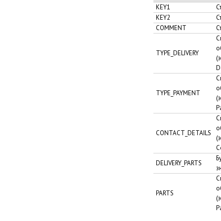
KEY1
С
KEY2
С
COMMENT
С
С
о
TYPE_DELIVERY
(
D
С
о
TYPE_PAYMENT
(
P
С
о
CONTACT_DETAILS
(
C
Б
DELIVERY_PARTS
з
С
о
PARTS
(
P